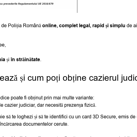
t de Poliția Română
online, complet legal, rapid și simplu
de ai
ee,
nia
și
în străinătate
.
ază și cum poți obține cazierul judi
idice poate fi obținut prin mai multe variante:
 cazier judiciar, dar necesită prezența fizică.
uie să te loghezi și să te identifici cu un card 3D Secure, emis 
și încărcarea documentelor cerute.