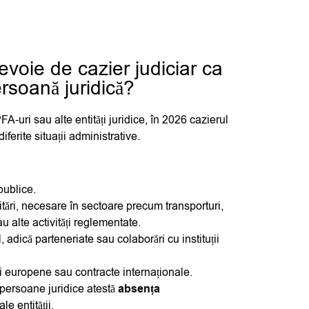
evoie de cazier judiciar ca
rsoană juridică?
A-uri sau alte entități juridice, în 2026
cazierul
iferite situații administrative.
 publice.
ditări, necesare în sectoare precum transporturi,
au alte activități reglementate.
, adică parteneriate sau colaborări cu instituții
i europene sau contracte internaționale.
 persoane juridice atestă
absența
ale entității.