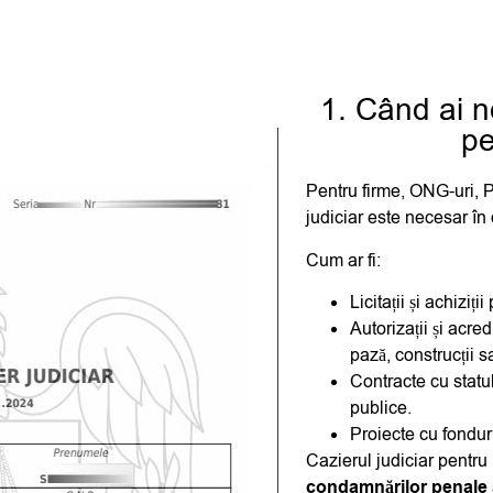
1. Când ai n
pe
Pentru firme, ONG-uri, PF
judiciar
este necesar în d
Cum ar fi:
Licitații și achiziții
Autorizații și acre
pază, construcții s
Contracte cu statul
publice.
Proiecte cu fondur
Cazierul judiciar pentru
condamnărilor penale