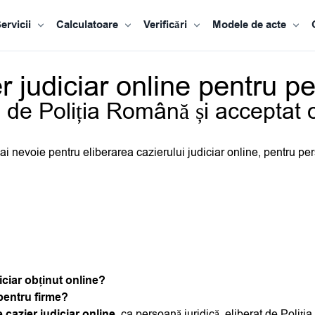
ervicii
Calculatoare
Verificări
Modele de acte
r judiciar online pentru p
de Poliția Română și acceptat o
re ai nevoie pentru eliberarea cazierului judiciar online, pentru pe
iciar obținut online?
 pentru firme?
e cazier judiciar online
, ca persoană juridică, eliberat de Poliț