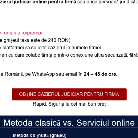
ierul judiciar online pentru firmă
sau orice persoană juridică e
ine-romania.ro/promo/
e ghișeul
taxa este de 249 RON)
platformei să solicite cazierul în numele firmei.
eneri cu care colaborăm și printr-o conexiune ultra securizată,
fără
liția Română,
pe WhatsApp
sau
email
în
24 – 48 de ore.
OBȚINE CAZIERUL JUDICIAR PENTRU FIRMĂ
Rapid, Sigur și la cel mai bun preț
Metoda clasică vs. Serviciul online
Metoda obișnuită (ghișeu)