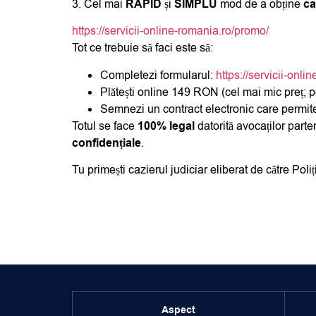
3. Cel mai
RAPID
și
SIMPLU
mod de a obține
caz
https://servicii-online-romania.ro/promo/
Tot ce trebuie să faci este să:
Completezi formularul:
https://servicii-onl
Plătești online 149 RON (cel mai mic preț; p
Semnezi un contract electronic care permite 
Totul se face
100% legal
datorită avocaților part
confidențiale
.
Tu primești cazierul judiciar eliberat de către Po
Aspect