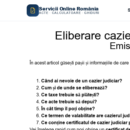
Servicii Online România
S
ACTE · CALCULATOARE · GHIDURI
Eliberare cazie
Emis 
În acest articol găsești pașii și informațiile de ca
Când ai nevoie de un cazier judiciar?
Cum și de unde se eliberează?
Ce taxe trebuie să plătești?
Ce acte trebuie să depui?
În cât timp îl poți obține?
Ce termen de valabilitate are cazierul jud
Ce conține certificatul de cazier judiciar
Vei înțelege rapid cum poți obține un
certificat d