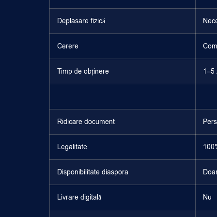
Deplasare fizică
Nec
Cerere
Comp
Timp de obținere
1–5 
Ridicare document
Pers
Legalitate
100%
Disponibilitate diaspora
Doar
Livrare digitală
Nu