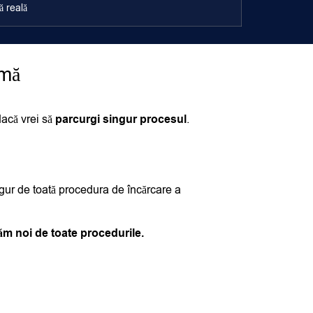
 reală
rmă
dacă vrei să
parcurgi singur procesul
.
ngur de toată procedura
de încărcare a
m noi de toate procedurile.