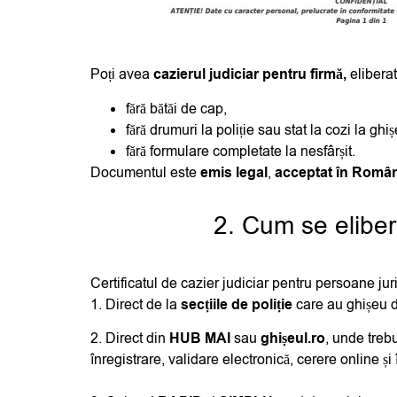
Poți avea
cazierul judiciar pentru firmă,
elibera
fără bătăi de cap,
fără drumuri la poliție sau stat la cozi la ghiș
fără formulare completate la nesfârșit.
Documentul este
emis legal
,
acceptat în Româ
2. Cum se elibere
Certificatul de cazier judiciar pentru persoane jur
1. Direct de la
secțiile de poliție
care au ghișeu de
2. Direct din
HUB MAI
sau
ghiș
eul.ro
, unde treb
înregistrare, validare electronică, cerere online 