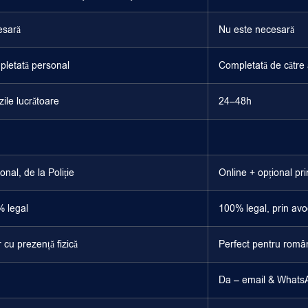
esară
Nu este necesară
letată personal
Completată de către 
zile lucrătoare
24–48h
onal, de la Poliție
Online + opțional pri
 legal
100% legal, prin avo
 cu prezență fizică
Perfect pentru români
Da – email & Whats