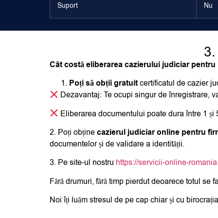
Suport
Nu
3.
Cât costă eliberarea cazierului judiciar pentr
Poți să obții gratuit
certificatul de cazier ju
Dezavantaj
: Te ocupi singur de înregistrare, v
Eliberarea documentului poate dura între 1 și 5
2. Poți obține
cazierul judiciar online pentru fi
documentelor și de validare a identității.
3. Pe site-ul nostru
https://servicii-online-romani
Fără drumuri, fără timp pierdut deoarece totul se f
Noi îți luăm stresul de pe cap chiar și cu birocrația 