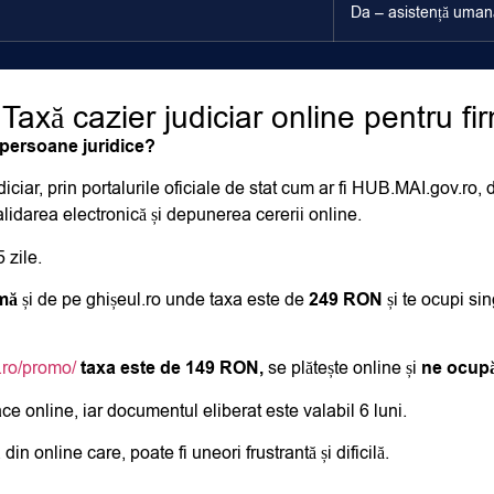
Da – asistență umană
 Taxă cazier judiciar online pentru fi
u persoane juridice?
diciar, prin portalurile oficiale de stat cum ar fi HUB.MAI.gov.ro, 
alidarea electronică și depunerea cererii online.
 zile.
rmă
și de pe ghișeul.ro unde taxa este de
249 RON
și
te ocupi si
a.ro/promo/
taxa este de 149 RON,
se plătește online și
ne ocupă
ace online, iar documentul eliberat este valabil 6 luni.
din online care, poate fi uneori frustrantă și dificilă.