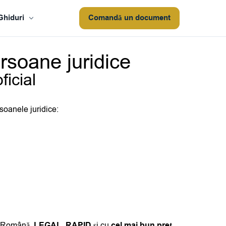
Ghiduri
Comandă un document
ersoane juridice
ficial
rsoanele juridice:
ia Română,
LEGAL
,
RAPID
și cu
cel mai bun preț
.