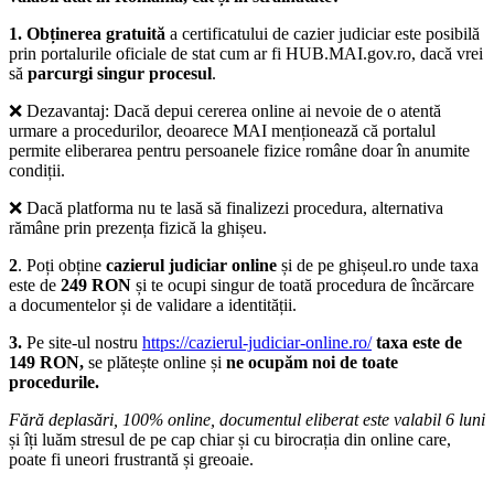
1. Obținerea gratuită
a certificatului de cazier judiciar este posibilă
prin portalurile oficiale de stat cum ar fi HUB.MAI.gov.ro, dacă vrei
să
parcurgi singur procesul
.
❌
Dezavantaj
: Dacă depui cererea online ai nevoie de o atentă
urmare a procedurilor, deoarece MAI menționează că portalul
permite eliberarea pentru persoanele fizice române doar în anumite
condiții.
❌ Dacă platforma nu te lasă să finalizezi procedura, alternativa
rămâne prin prezența fizică la ghișeu.
2
. Poți obține
cazierul judiciar online
și de pe ghișeul.ro unde taxa
este de
249 RON
și
te ocupi singur de toată procedura
de încărcare
a documentelor și de validare a identității.
3.
Pe site-ul nostru
https://cazierul-judiciar-online.ro/
taxa este de
149 RON,
se plătește online și
ne ocupăm noi de toate
procedurile.
Fără deplasări, 100% online, documentul eliberat este valabil 6 luni
și îți luăm stresul de pe cap chiar și cu birocrația din online care,
poate fi uneori frustrantă și greoaie.