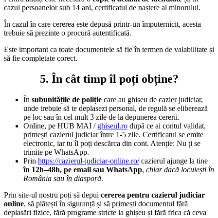
cazul persoanelor sub 14 ani,
certificatul de naștere al minorului
.
În cazul în care cererea este depusă printr-un împuternicit, acesta
trebuie să prezinte o procură autentificată.
Este important ca toate documentele să fie în termen de valabilitate și
să fie completate corect.
5. În cât timp îl poți obține?
În
subunitățile de poliție
care au ghișeu de cazier judiciar,
unde trebuie să te deplasezi personal, de regulă
se eliberează
pe loc
sau în
cel mult 3 zile
de la depunerea cererii.
Online, pe HUB MAI /
ghiseul.ro
după ce ai contul validat,
primești cazierul judiciar
între 1-5 zile
. Certificatul se emite
electronic, iar tu îl poți descărca din cont.
Atenție: Nu ți se
trimite pe WhatsApp.
Prin
https://cazierul-judiciar-online.ro/
cazierul ajunge la tine
în 12h–48h, pe email sau WhatsApp
,
chiar dacă locuiești în
România sau în diasporă
.
Prin site-ul nostru poți să depui
cererea pentru cazierul judiciar
online
, să plătești în siguranță și să primești documentul
fără
deplasări fizice
,
fără programe stricte la ghișeu
și fără frica că ceva