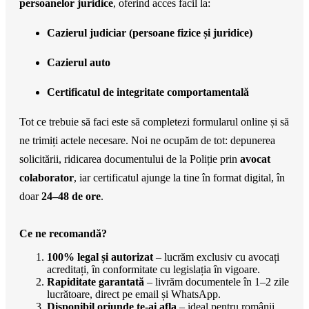
persoanelor juridice
, oferind acces facil la:
Cazierul judiciar (persoane fizice și juridice)
Cazierul auto
Certificatul de integritate comportamentală
Tot ce trebuie să faci este să completezi formularul online și să
ne trimiți actele necesare. Noi ne ocupăm de tot: depunerea
solicitării, ridicarea documentului de la Poliție prin
avocat
colaborator
, iar certificatul ajunge la tine în format digital, în
doar
24–48 de ore
.
Ce ne recomandă?
100% legal și autorizat
– lucrăm exclusiv cu avocați
acreditați, în conformitate cu legislația în vigoare.
Rapiditate garantată
– livrăm documentele în 1–2 zile
lucrătoare, direct pe email și WhatsApp.
Disponibil oriunde te-ai afla
– ideal pentru românii