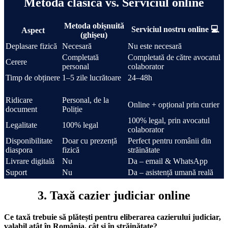
Metoda clasică vs. Serviciul online
Metoda obișnuită
Serviciul nostru online 💻
Aspect
(ghișeu)
Deplasare fizică
Necesară
Nu este necesară
Completată
Completată de către avocatul
Cerere
personal
colaborator
Timp de obținere
1–5 zile lucrătoare
24–48h
Ridicare
Personal, de la
Online + opțional prin curier
document
Poliție
100% legal, prin avocatul
Legalitate
100% legal
colaborator
Disponibilitate
Doar cu prezență
Perfect pentru românii din
diaspora
fizică
străinătate
Livrare digitală
Nu
Da – email & WhatsApp
Suport
Nu
Da – asistență umană reală
3. Taxă cazier judiciar online
Ce taxă trebuie să plătești pentru eliberarea cazierului judiciar,
valabil atât în România, cât și în străinătate?