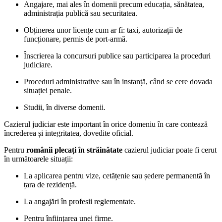
Angajare
, mai ales în domenii precum educația, sănătatea,
administrația publică sau securitatea.
Obținerea unor licențe
cum ar fi: taxi, autorizații de
funcționare, permis de port-armă.
Înscrierea la concursuri publice
sau participarea la proceduri
judiciare.
Proceduri administrative
sau în instanță, când se cere dovada
situației penale.
Studii
, în diverse domenii.
Cazierul judiciar este important în orice domeniu în care contează
încrederea și integritatea, dovedite oficial.
Pentru
românii plecați în străinătate
cazierul judiciar poate fi cerut
în următoarele situații:
La aplicarea pentru vize, cetățenie sau ședere permanentă în
țara de rezidență.
La angajări în profesii reglementate.
Pentru înființarea unei firme.