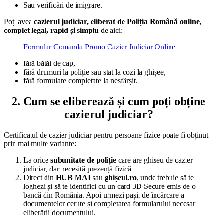
Sau verificări de imigrare.
Poți avea
cazierul judiciar, eliberat de Poliția Română online,
complet legal, rapid și simplu
de aici:
Formular Comanda Promo Cazier Judiciar Online
fără bătăi de cap,
fără drumuri la poliție sau stat la cozi la ghișee,
fără formulare completate la nesfârșit.
2. Cum se eliberează și cum poți obține
cazierul judiciar?
Certificatul de cazier judiciar pentru persoane fizice poate fi obținut
prin mai multe variante:
La orice
subunitate de poliție
care are ghișeu de cazier
judiciar, dar necesită prezență fizică.
Direct din
HUB MAI
sau
ghiș
eul.ro
, unde trebuie să te
loghezi și să te identifici cu un card 3D Secure emis de o
bancă din România. Apoi urmezi pașii de încărcare a
documentelor cerute și completarea formularului necesar
eliberării documentului.