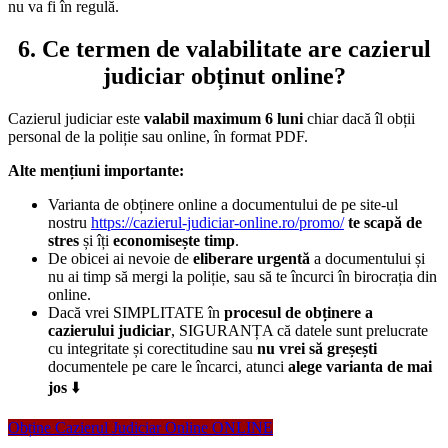
nu va fi în regulă.
6. Ce termen de valabilitate are cazierul
judiciar obținut online?
Cazierul judiciar este
valabil maximum 6 luni
chiar dacă îl obții
personal de la poliție sau online, în format PDF.
Alte mențiuni importante:
Varianta de obținere online a documentului de pe site-ul
nostru
https://cazierul-judiciar-online.ro/promo/
te scapă de
stres
și îți
economisește timp
.
De obicei ai nevoie de
eliberare urgentă
a documentului și
nu ai timp să mergi la poliție, sau să te încurci în birocrația din
online.
Dacă vrei SIMPLITATE în
procesul de obținere a
cazierului judiciar
, SIGURANȚA că datele sunt prelucrate
cu integritate și corectitudine sau
nu vrei să greșești
documentele pe care le încarci, atunci
alege varianta de mai
jos
⬇️
Obține Cazierul Judiciar Online ONLINE