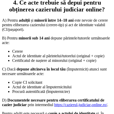
4. Ce acte trebuie să depui pentru
obținerea cazierului judiciar online?
A) Pentru
adulții
și
minorii între 14–18 ani
este nevoie de
cerere
pentru eliberarea cazierului (cerere-tip) și
act de identitate
valabil
(CI/pașaport).
B) Pentru
minorii sub 14 ani
depune părintele/tutorele următoarele
acte:
Cerere
Actul de identitate al părintelui/tutorelui (original + copie)
Certificatul de naștere al minorului (original + copie)
C) Dacă
depune altcineva în locul tău
(împuternicit) atunci sunt
necesare următoarele acte:
Copie CI solicitant
Actul de identitate al împuternicitului
Procură autentificată (împuternicire)
D)
Documentele necesare pentru eliberarea certificatului de
cazier judiciar
prin intermediul
https://cazierul-judiciar-online.ro/
.
Pentru adulți este necesară o
copie a actului de identitate
și, în