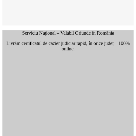
Serviciu Național – Valabil Oriunde în România
Livrăm certificatul de cazier judiciar rapid, în orice județ – 100%
online.