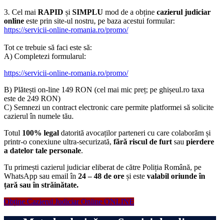
3.
Cel mai
RAPID
și
SIMPLU
mod de a obține
cazierul judiciar
online
este prin site-ul nostru, pe baza acestui formular:
https://servicii-online-romania.ro/promo/
Tot ce trebuie să faci este să:
A) Completezi formularul:
https://servicii-online-romania.ro/promo/
B) Plătești on-line 149 RON (cel mai mic preț; pe ghiș
eul.ro
taxa
este de 249 RON)
C) Semnezi un contract electronic care permite platformei să solicite
cazierul în numele tău.
Totul
100% legal
datorită avocaților parteneri cu care colaborăm și
printr-o conexiune ultra-securizată,
fără riscul de furt
sau
pierdere
a datelor tale personale
.
Tu primești cazierul judiciar eliberat de către Poliția Română,
pe
WhatsApp
sau
email
în
24 – 48 de ore
și este
valabil oriunde în
țară sau în străinătate.
Obține Cazierul Judiciar Online ONLINE