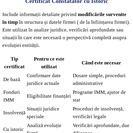
Certificat Constatator cu Istoric
Include informații detaliate privind
modificările survenite
în timp
în structura și datele firmei ( de la înființarea firmei).
Este utilizat în analize juridice, verificări aprofundate sau
situații în care este necesară o perspectivă completă asupra
evoluției entității.
Tip
Pentru ce este
Când este necesar
certificat
utilizat
Confirmare date
Dosare simple, proceduri
De bază
juridice actuale
administrative
Fonduri
Programe IMM, ajutor de
Eligibilitate finanțări
IMM
stat
Situații juridice
Proceduri de insolvență,
Insolvență
speciale
verificări legale
Analiză evoluție
Verificări aprofundate, due
Cu istoric